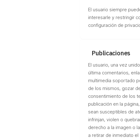
El usuario siempre pued
interesarle y restringir
configuración de privaci
Publicaciones
El usuario, una vez uni
última comentarios, enla
multimedia soportado por 
de los mismos, gozar de
consentimiento de los t
publicación en la página,
sean susceptibles de ate
infrinjan, violen o quebr
derecho a la imagen o l
a retirar de inmediato e