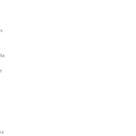
s
es
lla
e
.
ya