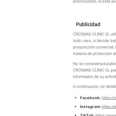
promociones, ni está aso
Publicidad
CROSMAS CLINIC SL utiliz
todo caso, si decide tra
prospección comercial, 
materia de protección d
No se considerará publi
CROSMAS CLINIC SL para
informados de su activi
A continuación, se detall
Facebook:
https:/
Instagram:
https:/
TikTok:
https://www