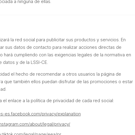
ciada a ninguna de ellas.
ará la red social para publicitar sus productos y servicios. En
tar sus datos de contacto para realizar acciones directas de
lo hará cumpliendo con las exigencias legales de la normativa en
e datos y de la LSSI-CE.
cidad el hecho de recomendar a otros usuarios la página de
 que también ellos puedan disfrutar de las promociones o estar
dad.
a el enlace a la política de privacidad de cada red social:
/es-es.facebook.com/privacy/explanation
/instagram.com/about/legal/privacy/
.tiktok.com/legal/page/eea/pr