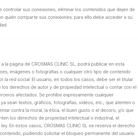
e controlar sus conexiones, eliminar los contenidos que dejen de
 con quién comparte sus conexiones; para ello debe acceder a su
dad.
do a la página de CROSMAS CLINIC SL, podrá publicar en esta
ces, imágenes o fotografías o cualquier otro tipo de contenido
la red social. El usuario, en todos los casos, debe ser el titular
 los derechos de autor y de propiedad intelectual o contar con el
erceros afectados. Se prohíbe expresamente cualquier
 ya sean textos, gráficos, fotografías, vídeos, etc., que atenten o
ntar contra la moral, la ética, el buen gusto o el decoro, y/o que
anten los derechos de propiedad intelectual o industrial, el
a ley. En estos casos, CROSMAS CLINIC SL se reserva el derecho
l contenido, pudiendo solicitar el bloqueo permanente del usuario.