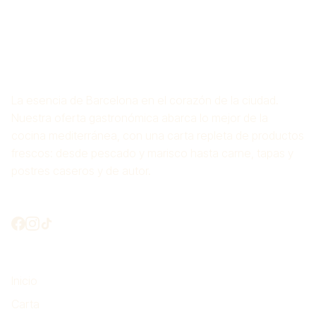
ARROCERÍA CROS
MAS
La esencia de Barcelona en el corazón de la ciudad.
Nuestra oferta gastronómica abarca lo mejor de la
cocina mediterránea, con una carta repleta de productos
frescos: desde pescado y marisco hasta carne, tapas y
postres caseros y de autor.
¿Conectamos?
Lo más importante
Inicio
Carta