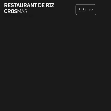
RESTAURANT DE RIZ
Choisir la langue
🇫🇷
CROS
MAS
FR
Cuisine non-stop · 12h–23h