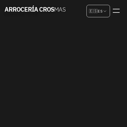
Elegir idioma
ARROCERÍA CROS
MAS
🇪🇸
ES
Cocina non-stop · 12h–23h