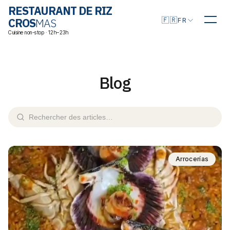
RESTAURANT DE RIZ
Choisir la langue
🇫🇷
CROS
MAS
FR
Cuisine non-stop · 12h–23h
Blog
Arrocerías