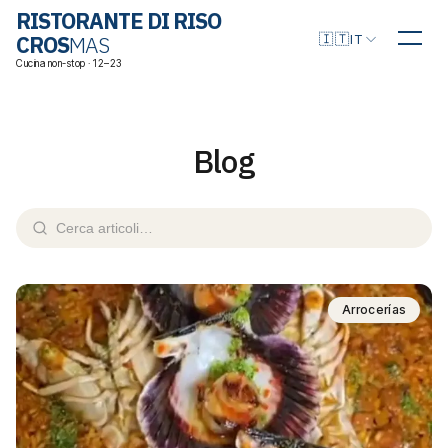
RISTORANTE DI RISO
Scegli la lingua
🇮🇹
CROS
MAS
IT
Cucina non-stop · 12–23
Blog
Arrocerías