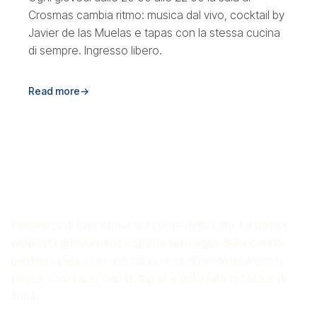
Crosmas cambia ritmo: musica dal vivo, cocktail by
Javier de las Muelas e tapas con la stessa cucina
di sempre. Ingresso libero.
Read more
→
RISTORANTE DI RISO CROS
MAS
L’essenza di Barcellona nel cuore della città. La nostra
proposta gastronomica spazia sul meglio della cucina
mediterranea, con una carta ricca di prodotto fresco:
pesce, crostacei, carne, tapas e dolci fatti in casa e di
firma.