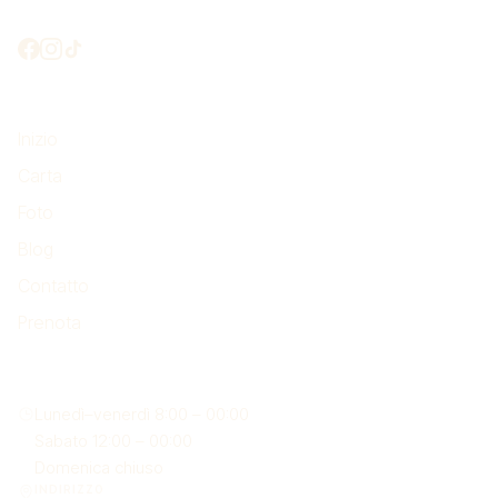
Mettiamoci in contatto?
Da non perdere
Inizio
Carta
Foto
Blog
Contatto
Prenota
Dove siamo
Lunedì–venerdì 8:00 – 00:00
Sabato 12:00 – 00:00
Domenica chiuso
INDIRIZZO