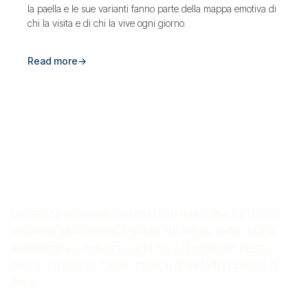
la paella e le sue varianti fanno parte della mappa emotiva di
chi la visita e di chi la vive ogni giorno.
Read more
→
RISTORANTE DI RISO CROS
MAS
L’essenza di Barcellona nel cuore della città. La nostra
proposta gastronomica spazia sul meglio della cucina
mediterranea, con una carta ricca di prodotto fresco:
pesce, crostacei, carne, tapas e dolci fatti in casa e di
firma.