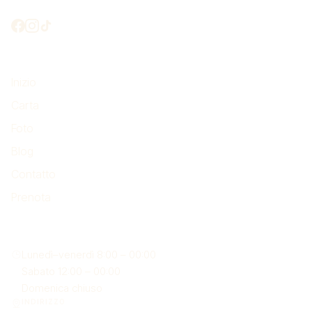
Mettiamoci in contatto?
Da non perdere
Inizio
Carta
Foto
Blog
Contatto
Prenota
Dove siamo
Lunedì–venerdì 8:00 – 00:00
Sabato 12:00 – 00:00
Domenica chiuso
INDIRIZZO