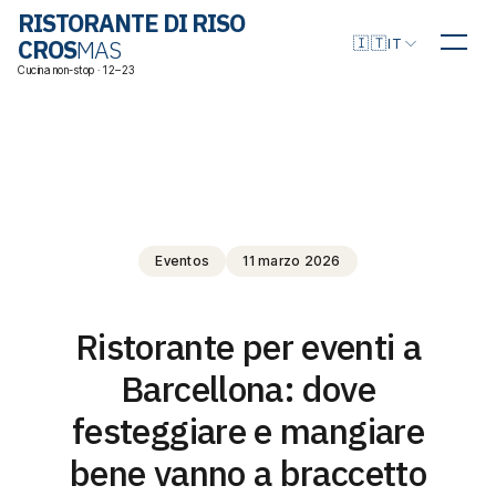
RISTORANTE DI RISO
Scegli la lingua
🇮🇹
CROS
MAS
IT
Cucina non-stop · 12–23
Eventos
11 marzo 2026
Ristorante per eventi a
Barcellona: dove
festeggiare e mangiare
bene vanno a braccetto