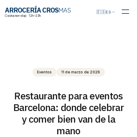
Elegir idioma
ARROCERÍA CROS
MAS
🇪🇸
ES
Cocina non-stop · 12h–23h
Eventos
11 de marzo de 2026
Restaurante para eventos
Barcelona: donde celebrar
y comer bien van de la
mano