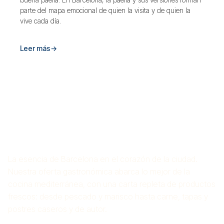
parte del mapa emocional de quien la visita y de quien la
vive cada día.
Leer más
→
ARROCERÍA CROS
MAS
La esencia de Barcelona en el corazón de la ciudad.
Nuestra oferta gastronómica abarca lo mejor de la
cocina mediterránea, con una carta repleta de productos
frescos: desde pescado y marisco hasta carne, tapas y
postres caseros y de autor.