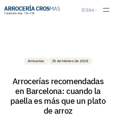
Elegir idioma
ARROCERÍA CROS
MAS
🇪🇸
ES
Cocina non-stop · 12h–23h
Arrocerías
25 de febrero de 2026
Arrocerías recomendadas
en Barcelona: cuando la
paella es más que un plato
de arroz