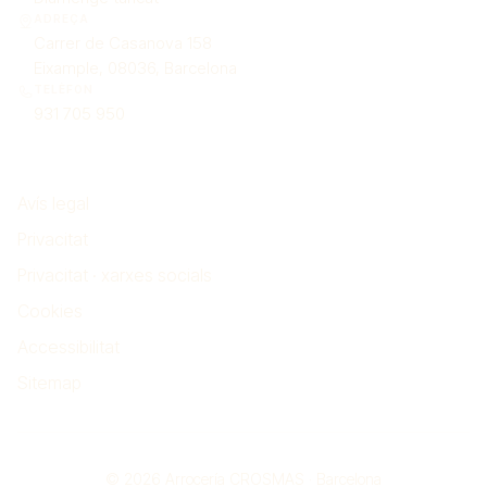
ADREÇA
Carrer de Casanova 158
Eixample, 08036, Barcelona
TELÈFON
931 705 950
Legal
Avís legal
Privacitat
Privacitat · xarxes socials
Cookies
Accessibilitat
Sitemap
© 2026 Arrocería CROSMAS · Barcelona