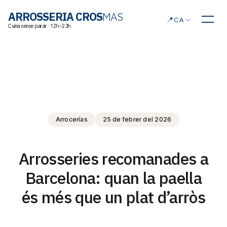
Triar idioma
ARROSSERIA CROS
MAS
📍
CA
Cuina sense parar · 12h–23h
Arrocerías
25 de febrer del 2026
Arrosseries recomanades a
Barcelona: quan la paella
és més que un plat d’arròs