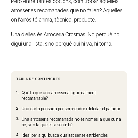
Però entre tantes opcions, com trobar aquelles
arrosseries recomanades que no fallen? Aquelles
on l’arròs té ànima, tècnica, producte.
Una d’elles és Arrocería Crosmas. No perquè ho
digui una llista, sinó perquè qui hi va, hi torna.
TAULA DE CONTINGUTS
1.
Què fa que una arrosseria sigui realment
recomanable?
2.
Una carta pensada per sorprendre i deleitar el paladar
3.
Una arrosseria recomanada no és només la que cuina
bé, sinó la que et fa sentir bé
4.
Ideal per a qui busca qualitat sense estridències