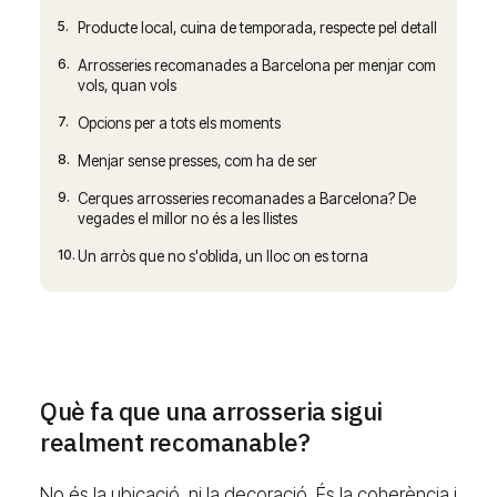
5.
Producte local, cuina de temporada, respecte pel detall
6.
Arrosseries recomanades a Barcelona per menjar com
vols, quan vols
7.
Opcions per a tots els moments
8.
Menjar sense presses, com ha de ser
9.
Cerques arrosseries recomanades a Barcelona? De
vegades el millor no és a les llistes
10.
Un arròs que no s'oblida, un lloc on es torna
Què fa que una arrosseria sigui
realment recomanable?
No és la ubicació, ni la decoració. És la coherència i