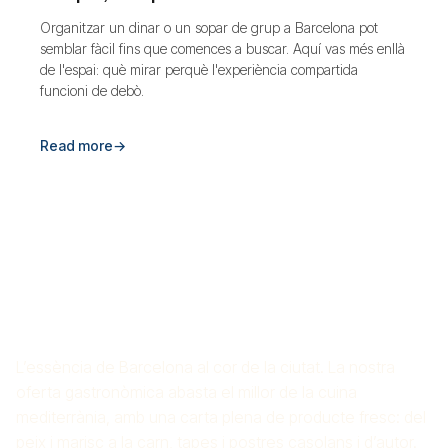
Organitzar un dinar o un sopar de grup a Barcelona pot
semblar fàcil fins que comences a buscar. Aquí vas més enllà
de l'espai: què mirar perquè l'experiència compartida
funcioni de debò.
Read more
→
ARROSSERIA CROS
MAS
L’essència de Barcelona al cor de la ciutat. La nostra
oferta gastronòmica abasta el millor de la cuina
mediterrània, amb una carta plena de producte fresc: del
peix i marisc a la carn, tapes i postres casolans i d’autor.