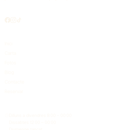
Connectem?
El més important
Inici
Carta
Fotos
Blog
Contacte
Reservar
On som
Dilluns a divendres 8:00 – 00:00
Dissabtes 12:00 – 00:00
Diumenge tancat