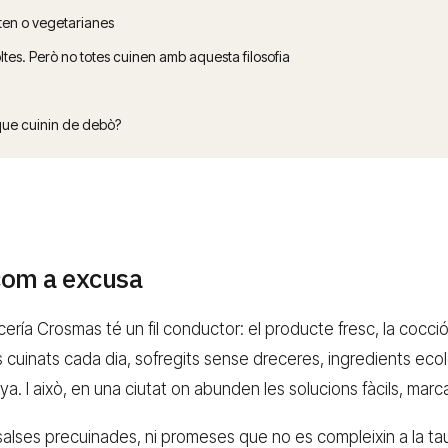
ten o vegetarianes
ltes. Però no totes cuinen amb aquesta filosofia
que cuinin de debò?
 com a excusa
ería Crosmas té un fil conductor: el producte fresc, la cocció pr
os cuinats cada dia, sofregits sense dreceres, ingredients eco
a. I això, en una ciutat on abunden les solucions fàcils, marca
 salses precuinades, ni promeses que no es compleixin a la taul