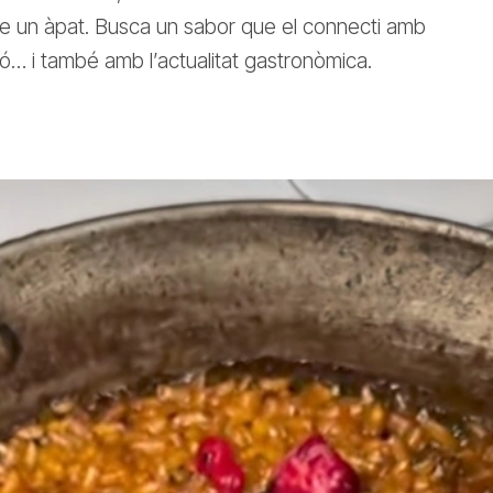
ue un àpat. Busca un sabor que el connecti amb
ició… i també amb l’actualitat gastronòmica.