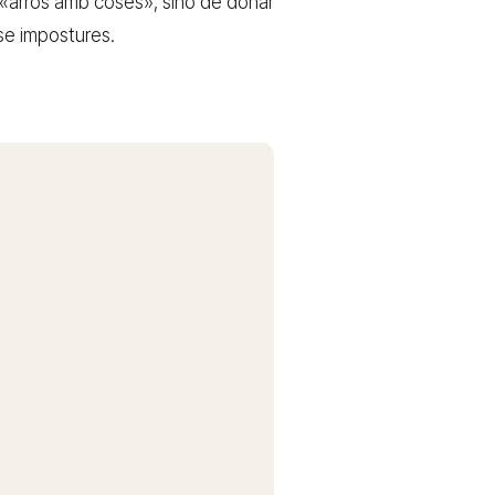
r «arròs amb coses», sinó de donar
nse impostures.