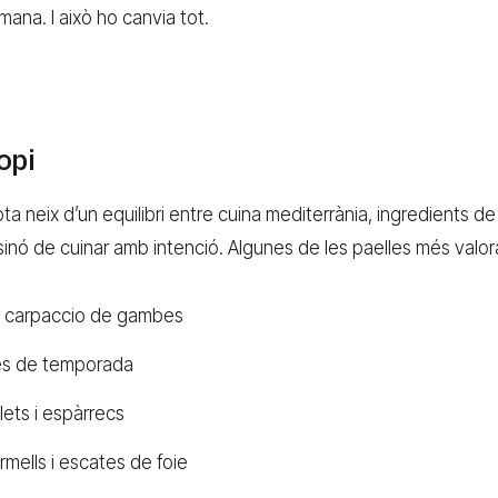
na. I això ho canvia tot.
opi
a neix d’un equilibri entre cuina mediterrània, ingredients de 
sinó de cuinar amb intenció. Algunes de les paelles més valor
 i carpaccio de gambes
es de temporada
lets i espàrrecs
rmells i escates de foie