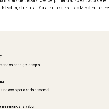
 la manera de treballar des del primer dia. No es tracta de fe
cli del sabor, el resultat d’una cuina que respira Mediterrani se
a
a?
celona on cada gra compta
lma
a, una opció per a cada comensal
ense renunciar al sabor