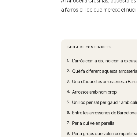
A l’Arrocería Crosmas, aquesta és
a l’arròs el lloc que mereix: el nu
TAULA DE CONTINGUTS
1.
L’arròs com a eix, no com a excus
2.
Què fa diferent aquesta arrosseri
3.
Una d’aquestes arrosseries a Bar
4.
Arrossos amb nom propi
5.
Un lloc pensat per gaudir amb ca
6.
Entre les arrosseries de Barcelon
7.
Per a qui ve en parella
8.
Per a grups que volen compartir s