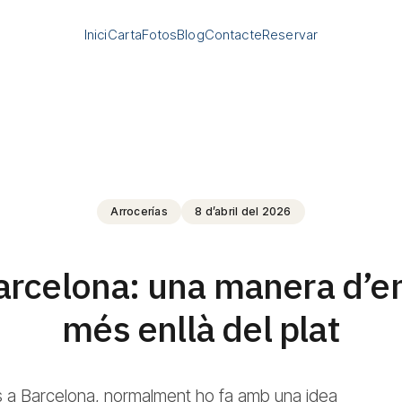
Inici
Carta
Fotos
Blog
Contacte
Reservar
Arrocerías
8 d’abril del 2026
arcelona: una manera d’en
més enllà del plat
s a Barcelona, normalment ho fa amb una idea