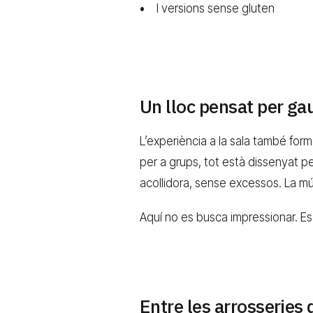
I versions sense gluten
Un lloc pensat per g
L’experiència a la sala també forma
per a grups, tot està dissenyat p
acollidora, sense excessos. La mú
Aquí no es busca impressionar. Es b
Entre les arrosseries