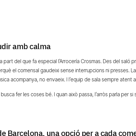
audir amb calma
 part del que fa especial l’Arrocería Crosmas. Des del saló pri
erquè el comensal gaudeixi sense interrupcions ni presses. L
sica acompanya, no envaeix. I l’equip de sala sempre atent a
usca fer les coses bé. I quan això passa, l’arròs parla per si s
 de Barcelona, una opció per a cada com