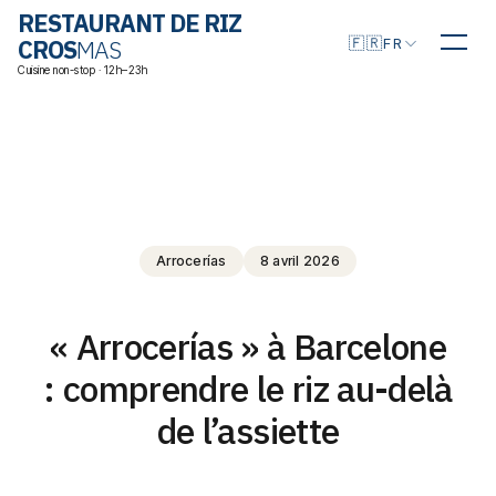
RESTAURANT DE RIZ
Choisir la langue
🇫🇷
CROS
MAS
FR
Cuisine non-stop · 12h–23h
Arrocerías
8 avril 2026
« Arrocerías » à Barcelone
: comprendre le riz au-delà
de l’assiette