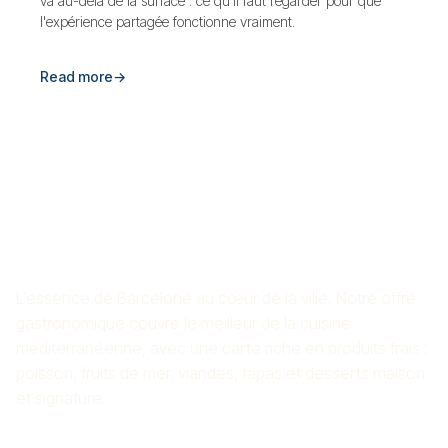
va au-delà de la surface : ce qu'il faut regarder pour que
l'expérience partagée fonctionne vraiment.
Read more
→
RESTAURANT DE RIZ CROS
MAS
L’essence de Barcelone au cœur de la ville. Notre offre
gastronomique couvre le meilleur de la cuisine
méditerranéenne, avec une carte riche en produits frais :
poisson, fruits de mer, viandes, tapas et desserts maison
et signature.
On se connecte ?