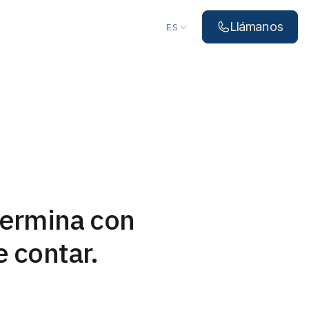
Elegir idioma
Llámanos
ES
termina con
e contar.