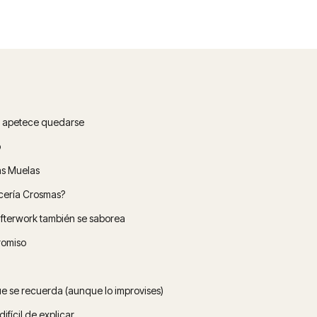
e apetece quedarse
o
as Muelas
ocería Crosmas?
afterwork también se saborea
romiso
e se recuerda (aunque lo improvises)
ifícil de explicar