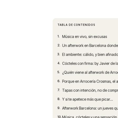
TABLA DE CONTENIDOS
1.
Música en vivo, sin excusas
2.
Un afterwork en Barcelona dond
3.
El ambiente: cálido, y bien afinad
4.
Cócteles con firma: by Javier de l
5.
¿Quién viene al afterwork de Arr
6.
Porque en Arrocería Crosmas, el 
7.
Tapas con intención, no de comp
8.
Y si te apetece más que picar…
9.
Afterwork Barcelona: un jueves qu
10.
Música, cócteles y una sensación d