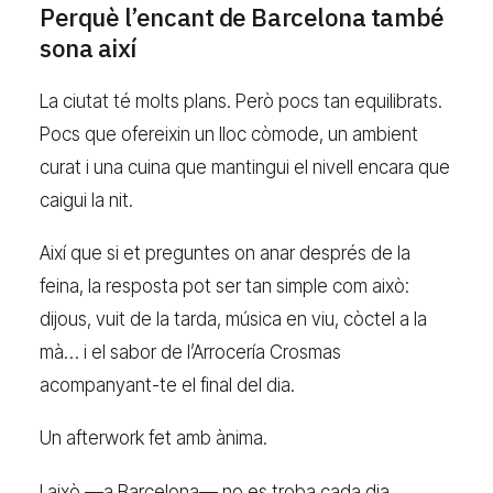
Perquè l’encant de Barcelona també
sona així
La ciutat té molts plans. Però pocs tan equilibrats.
Pocs que ofereixin un lloc còmode, un ambient
curat i una cuina que mantingui el nivell encara que
caigui la nit.
Així que si et preguntes on anar després de la
feina, la resposta pot ser tan simple com això:
dijous, vuit de la tarda, música en viu, còctel a la
mà… i el sabor de l’Arrocería Crosmas
acompanyant-te el final del dia.
Un afterwork fet amb ànima.
I això —a Barcelona— no es troba cada dia.