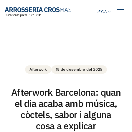
Triar idioma
ARROSSERIA CROS
MAS
📍
CA
Cuina sense parar · 12h–23h
Afterwork
19 de desembre del 2025
Afterwork Barcelona: quan
el dia acaba amb música,
còctels, sabor i alguna
cosa a explicar