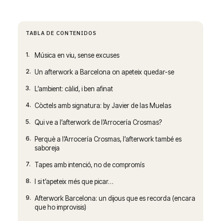
TABLA DE CONTENIDOS
1.
Música en viu, sense excuses
2.
Un afterwork a Barcelona on apeteix quedar-se
3.
L’ambient: càlid, i ben afinat
4.
Còctels amb signatura: by Javier de las Muelas
5.
Qui ve a l’afterwork de l’Arrocería Crosmas?
6.
Perquè a l’Arrocería Crosmas, l’afterwork també es
saboreja
7.
Tapes amb intenció, no de compromís
8.
I si t’apeteix més que picar…
9.
Afterwork Barcelona: un dijous que es recorda (encara
que ho improvisis)