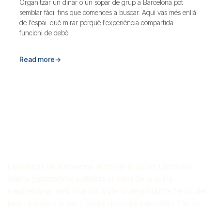
Organitzar un dinar o un sopar de grup a Barcelona pot
semblar fàcil fins que comences a buscar. Aquí vas més enllà
de l'espai: què mirar perquè l'experiència compartida
funcioni de debò.
Read more
→
ARROSSERIA CROS
MAS
L’essència de Barcelona al cor de la ciutat. La nostra
oferta gastronòmica abasta el millor de la cuina
mediterrània, amb una carta plena de producte fresc: del
peix i marisc a la carn, tapes i postres casolans i d’autor.