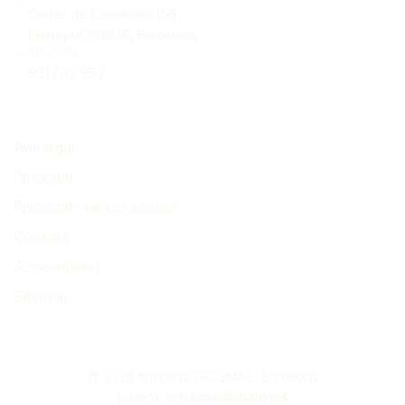
Carrer de Casanova 158
Eixample, 08036, Barcelona
TELÈFON
931 705 950
Legal
Avís legal
Privacitat
Privacitat · xarxes socials
Cookies
Accessibilitat
Sitemap
© 2026 Arrocería CROSMAS · Barcelona
Disseny web
bcnwebstudio.net