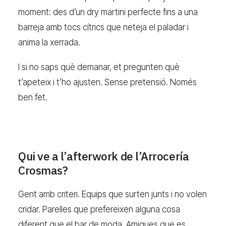
moment: des d’un dry martini perfecte fins a una
barreja amb tocs cítrics que neteja el paladar i
anima la xerrada.
I si no saps què demanar, et pregunten què
t’apeteix i t’ho ajusten. Sense pretensió. Només
ben fet.
Qui ve a l’afterwork de l’Arrocería
Crosmas?
Gent amb criteri. Equips que surten junts i no volen
cridar. Parelles que prefereixen alguna cosa
diferent que el bar de moda. Amigues que es