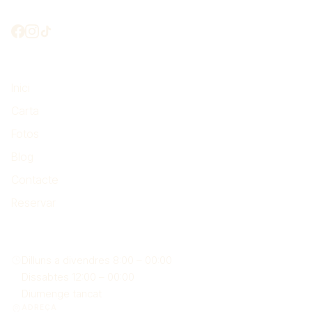
Connectem?
El més important
Inici
Carta
Fotos
Blog
Contacte
Reservar
On som
Dilluns a divendres 8:00 – 00:00
Dissabtes 12:00 – 00:00
Diumenge tancat
ADREÇA