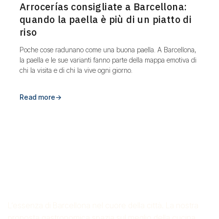
Arrocerías consigliate a Barcellona:
quando la paella è più di un piatto di
riso
Poche cose radunano come una buona paella. A Barcellona,
la paella e le sue varianti fanno parte della mappa emotiva di
chi la visita e di chi la vive ogni giorno.
Read more
→
RISTORANTE DI RISO CROS
MAS
L’essenza di Barcellona nel cuore della città. La nostra
proposta gastronomica spazia sul meglio della cucina