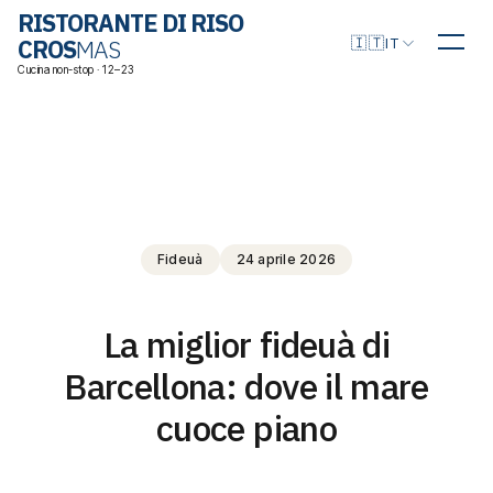
RISTORANTE DI RISO
Scegli la lingua
🇮🇹
CROS
MAS
IT
Cucina non-stop · 12–23
Fideuà
24 aprile 2026
La miglior fideuà di
Barcellona: dove il mare
cuoce piano