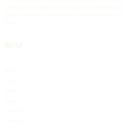
mediterranea, con una carta ricca di prodotto fresco:
pesce, crostacei, carne, tapas e dolci fatti in casa e di
firma.
Mettiamoci in contatto?
Da non perdere
Inizio
Carta
Foto
Blog
Contatto
Prenota
Dove siamo