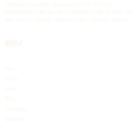
oferta gastronòmica abasta el millor de la cuina
mediterrània, amb una carta plena de producte fresc: del
peix i marisc a la carn, tapes i postres casolans i d’autor.
Connectem?
El més important
Inici
Carta
Fotos
Blog
Contacte
Reservar
On som