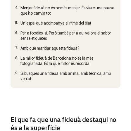
4.
Menjar fideuà no és només menjar. És viure una pausa
que ho canvia tot
5.
Un espai que acompanya el ritme del plat
6.
Per a foodies, sí. Però també per a qui valora el sabor
sense etiquetes
7.
Amb què maridar aquesta fideuà?
8.
La millor fideuà de Barcelona no és la més
fotografiada. És la que millor es recorda.
9.
Si busques una fideuà amb ànima, amb tècnica, amb
veritat
El que fa que una fideuà destaqui no
és a la superfície