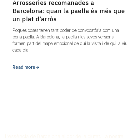
Arrosseries recomanades a
Barcelona: quan la paella és més que
un plat d’arròs
Poques coses tenen tant poder de convocatòria com una
bona paella. A Barcelona, la paella i les seves versions
formen part del mapa emocional de qui la visita i de qui la viu
cada dia.
Read more
→
ARROSSERIA CROS
MAS
L’essència de Barcelona al cor de la ciutat. La nostra