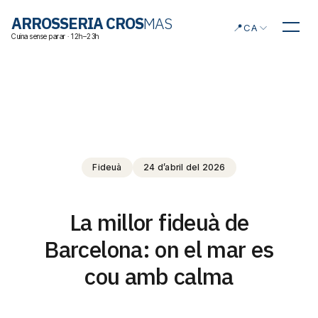
Triar idioma
ARROSSERIA CROS
MAS
📍
CA
Cuina sense parar · 12h–23h
Fideuà
24 d’abril del 2026
La millor fideuà de
Barcelona: on el mar es
cou amb calma