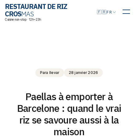
RESTAURANT DE RIZ
Choisir la langue
🇫🇷
CROS
MAS
FR
Cuisine non-stop · 12h–23h
Para llevar
28 janvier 2026
Paellas à emporter à
Barcelone : quand le vrai
riz se savoure aussi à la
maison