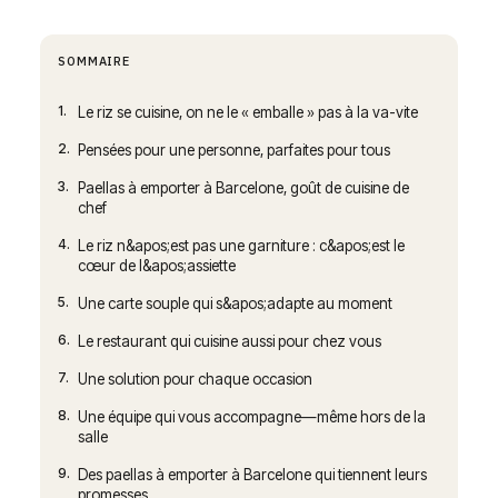
SOMMAIRE
1.
Le riz se cuisine, on ne le « emballe » pas à la va-vite
2.
Pensées pour une personne, parfaites pour tous
3.
Paellas à emporter à Barcelone, goût de cuisine de
chef
4.
Le riz n&apos;est pas une garniture : c&apos;est le
cœur de l&apos;assiette
5.
Une carte souple qui s&apos;adapte au moment
6.
Le restaurant qui cuisine aussi pour chez vous
7.
Une solution pour chaque occasion
8.
Une équipe qui vous accompagne—même hors de la
salle
9.
Des paellas à emporter à Barcelone qui tiennent leurs
promesses