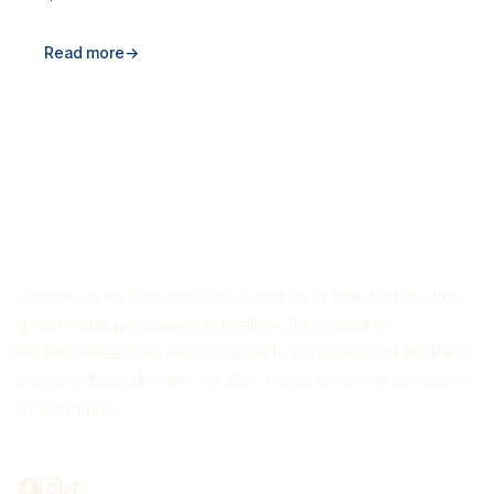
Read more
→
RESTAURANT DE RIZ CROS
MAS
L’essence de Barcelone au cœur de la ville. Notre offre
gastronomique couvre le meilleur de la cuisine
méditerranéenne, avec une carte riche en produits frais :
poisson, fruits de mer, viandes, tapas et desserts maison
et signature.
On se connecte ?