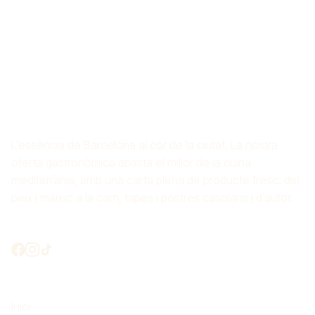
ARROSSERIA CROS
MAS
L’essència de Barcelona al cor de la ciutat. La nostra
oferta gastronòmica abasta el millor de la cuina
mediterrània, amb una carta plena de producte fresc: del
peix i marisc a la carn, tapes i postres casolans i d’autor.
Connectem?
El més important
Inici