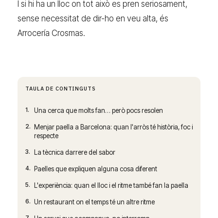
I si hi ha un lloc on tot això es pren seriosament,
sense necessitat de dir-ho en veu alta, és
Arrocería Crosmas.
TAULA DE CONTINGUTS
1.
Una cerca que molts fan… però pocs resolen
2.
Menjar paella a Barcelona: quan l'arròs té història, foc i
respecte
3.
La tècnica darrere del sabor
4.
Paelles que expliquen alguna cosa diferent
5.
L'experiència: quan el lloc i el ritme també fan la paella
6.
Un restaurant on el temps té un altre ritme
7.