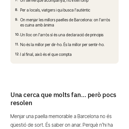
Un servei que acompanya, no interromp
8.
Per a locals, viatgers i qui busca l'autèntic
9.
On menjar les millors paelles de Barcelona: on l'arròs
es cuina amb ànima
10.
Un lloc on l'arròs sí és una declaració de principis
11.
No és la millor per dir-ho. És la millor per sentir-ho.
12.
I al final, això és el que compta
Una cerca que molts fan… però pocs
resolen
Menjar una paella memorable a Barcelona no és
qüestió de sort. És saber on anar. Perquè n’hi ha