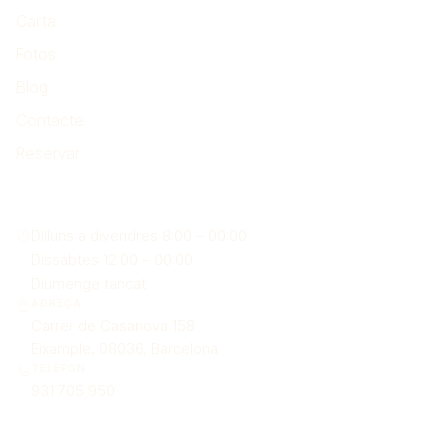
Carta
Fotos
Blog
Contacte
Reservar
On som
Dilluns a divendres 8:00 – 00:00
Dissabtes 12:00 – 00:00
Diumenge tancat
ADREÇA
Carrer de Casanova 158
Eixample, 08036, Barcelona
TELÈFON
931 705 950
Legal