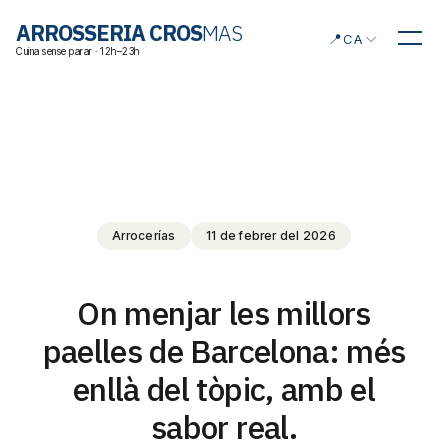
Triar idioma
ARROSSERIA CROS
MAS
📍
CA
Cuina sense parar · 12h–23h
Arrocerías
11 de febrer del 2026
On menjar les millors
paelles de Barcelona: més
enllà del tòpic, amb el
sabor real.