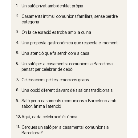
1.
Un saló privat amb identitat pròpia
2.
Casaments íntims i comunions familiars, sense perdre
categoria
3.
On la celebració es troba amb la cuina
4.
Una proposta gastronòmica que respecta el moment
5.
Una atenció que fa sentir com a casa
6.
Un saló per a casaments i comunions a Barcelona
pensat per celebrar de debò
7.
Celebracions petites, emocions grans
8.
Una opció diferent davant dels salons tradicionals
9.
Saló per a casaments i comunions a Barcelona amb
sabor, ànima i atenció
10.
Aquí, cada celebració és única
11.
Cerques un saló per a casaments i comunions a
Barcelona?