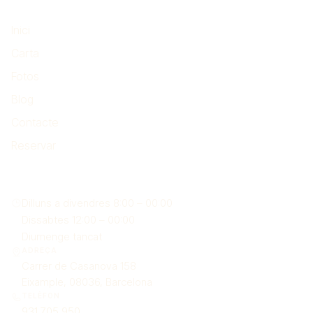
El més important
Inici
Carta
Fotos
Blog
Contacte
Reservar
On som
Dilluns a divendres 8:00 – 00:00
Dissabtes 12:00 – 00:00
Diumenge tancat
ADREÇA
Carrer de Casanova 158
Eixample, 08036, Barcelona
TELÈFON
931 705 950