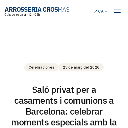
Triar idioma
ARROSSERIA CROS
MAS
📍
CA
Cuina sense parar · 12h–23h
Celebraciones
25 de març del 2026
Saló privat per a
casaments i comunions a
Barcelona: celebrar
moments especials amb la