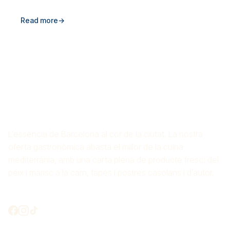
Read more
→
ARROSSERIA CROS
MAS
L’essència de Barcelona al cor de la ciutat. La nostra
oferta gastronòmica abasta el millor de la cuina
mediterrània, amb una carta plena de producte fresc: del
peix i marisc a la carn, tapes i postres casolans i d’autor.
Connectem?